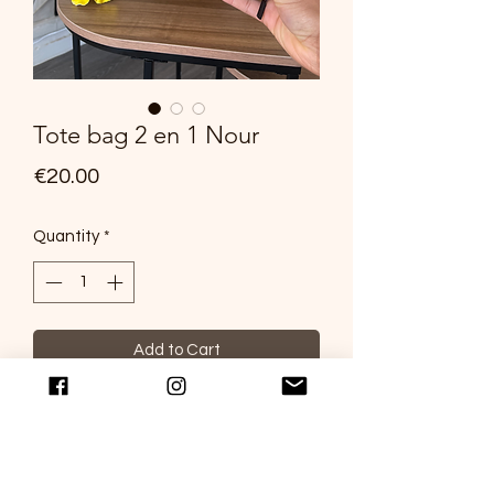
Tote bag 2 en 1 Nour
Price
€20.00
Quantity
*
Add to Cart
Découvrez notre tote bag 2 en 1 Nour
confectionné dans un tissu impression
kenté à double utilisation : passez d'un
tote bag à un portefeuille en un