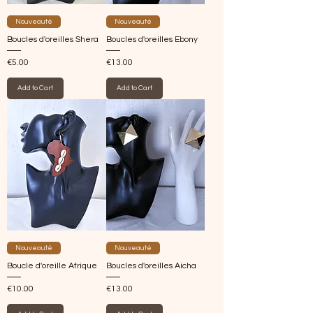
Nouveauté
Nouveauté
Boucles d'oreilles Shera
Boucles d'oreilles Ebony
Price
Price
€5.00
€13.00
Add to Cart
Add to Cart
Nouveauté
Nouveauté
Boucle d'oreille Afrique
Boucles d'oreilles Aicha
Price
Price
€10.00
€13.00