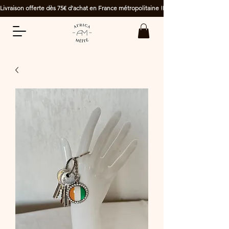
Livraison offerte dès 75€ d'achat en France métropolitaine !