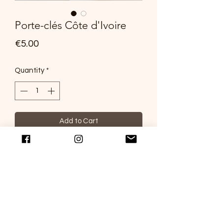
Porte-clés Côte d'Ivoire
Price
€5.00
Quantity
*
Add to Cart
Porte-clés en acier inoxydable avec le
drapeau de la Côte d'Ivoire.
COMMANDER
Qui sommes-nous ?
Femme
CONTACT