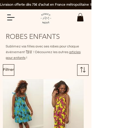
Livraison offerte dès 75€ d'achat en France métropolitaine !
ROBES ENFANTS
Sublimez vos filles avec ses robes pour chaque
évènement 🥰👗 ! Découvrez les autres
articles
pour enfants
!
Filtrer