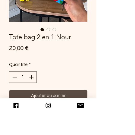
Tote bag 2 en 1 Nour
Prix
20,00 €
Quantité
*
Ajouter au panier
Découvrez notre tote bag 2 en 1 Nour
en imprimé kenté à double utilisation :
passez d'un tote bag à un portefeuille
en un claquement de doigts. Il a tout