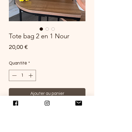
Tote bag 2 en 1 Nour
Prix
20,00 €
Quantité
*
Ajouter au panier
Découvrez notre tote bag 2 en 1 Nour
confectionné dans un wax jaune à
double utilisation : passez d'un tote
bag à un portefeuille en un