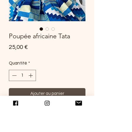
Poupée africaine Tata
Prix
25,00 €
Quantité
*
Ajouter au panier
Notre jolie poupée africaine Tata va
embellir votre intérieur avec son joli
wax de couleur bleu. Peut servir de
vide-poche, de décoration ou de