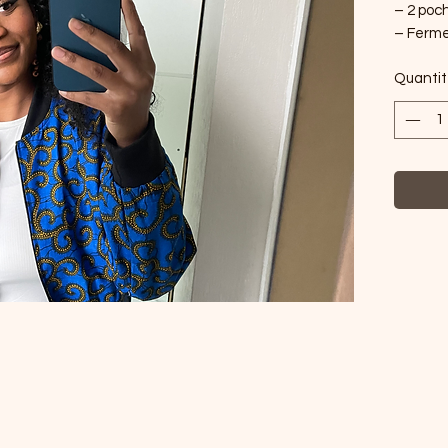
– 2 poc
– Ferme
Quanti