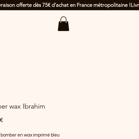
er wax Ibrahim
Prix
 €
 bomber en wax imprimé bleu