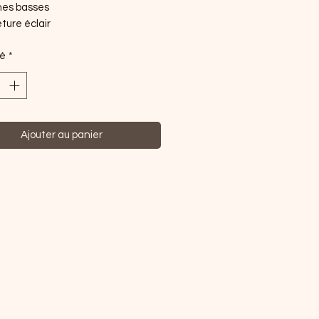
hes basses
ture éclair
té
*
Ajouter au panier