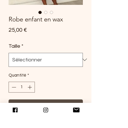
Robe enfant en wax
Prix
25,00 €
Taille
*
Quantité
*
Ajouter au panier
Robe plissée en wax "feuilles de
patates" de couleur bleu